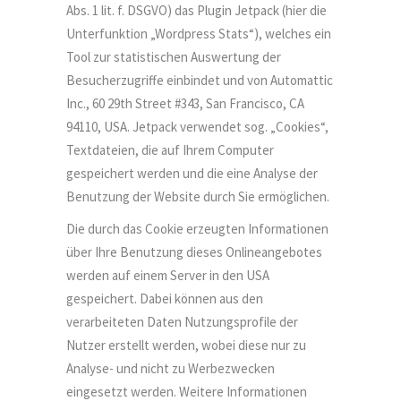
Retreatangebote
Abs. 1 lit. f. DSGVO) das Plugin Jetpack (hier die
Unterfunktion „Wordpress Stats“), welches ein
Yoga & Outdoor
Tool zur statistischen Auswertung der
Yoga & Immersion
Besucherzugriffe einbindet und von Automattic
Professional
Inc., 60 29th Street #343, San Francisco, CA
94110, USA. Jetpack verwendet sog. „Cookies“,
Textdateien, die auf Ihrem Computer
Du hast Fragen?
gespeichert werden und die eine Analyse der
Benutzung der Website durch Sie ermöglichen.
Dann schreib uns gern eine Mail an
Die durch das Cookie erzeugten Informationen
info (a-t) saltyelephant.de oder bei
über Ihre Benutzung dieses Onlineangebotes
Instagram @saltyelephant
werden auf einem Server in den USA
gespeichert. Dabei können aus den
verarbeiteten Daten Nutzungsprofile der
Nutzer erstellt werden, wobei diese nur zu
We deliver inner & outer balance since
Analyse- und nicht zu Werbezwecken
2018
.
eingesetzt werden. Weitere Informationen