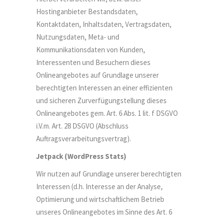
Hostinganbieter Bestandsdaten,
Kontaktdaten, Inhaltsdaten, Vertragsdaten,
Nutzungsdaten, Meta- und
Social Media
Kommunikationsdaten von Kunden,
Interessenten und Besuchern dieses
Onlineangebotes auf Grundlage unserer
berechtigten Interessen an einer effizienten
und sicheren Zurverfügungstellung dieses
Onlineangebotes gem. Art. 6 Abs. 1 lit. f DSGVO
Rechtliches
i.V.m. Art. 28 DSGVO (Abschluss
Auftragsverarbeitungsvertrag).
Impressum
Jetpack (WordPress Stats)
Datenschutz
AGBs
Wir nutzen auf Grundlage unserer berechtigten
Interessen (d.h. Interesse an der Analyse,
Optimierung und wirtschaftlichem Betrieb
unseres Onlineangebotes im Sinne des Art. 6